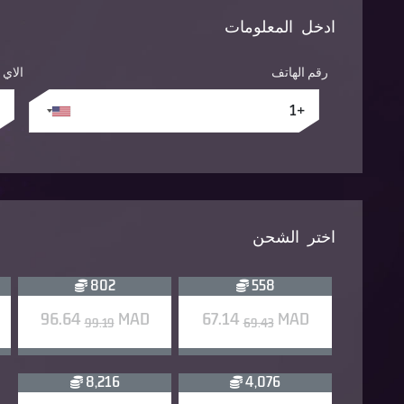
ادخل المعلومات
رقم الهاتف
الاي
اختر الشحن
802
558
96.64
MAD
67.14
MAD
99.19
69.43
8,216
4,076