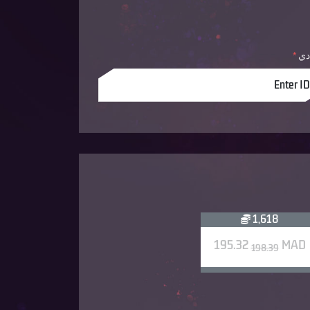
 دي
*
1,618
195.32
MAD
198.39