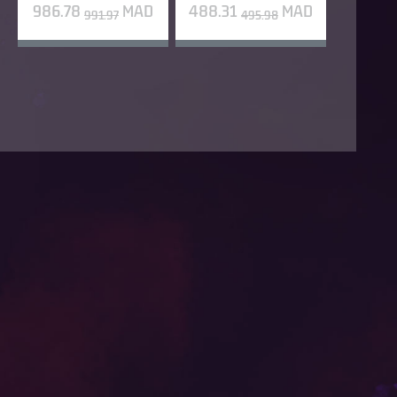
986.78
MAD
488.31
MAD
991.97
495.98